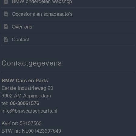
BMW onderdelen webshop
Occasions en schadeauto’s
Over ons
Contact
Contactgegevens
BMW Cars en Parts
Eerste Industrieweg 20
9902 AM Appingedam
tel:
06-30061576
info@bmwcarsenparts.nl
KvK nr: 52157563
BTW nr: NL001423607b49