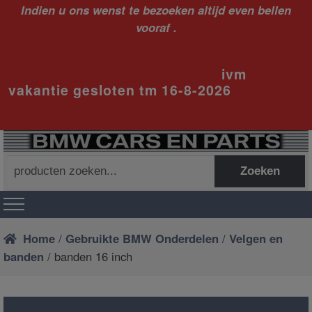
Indien u ons wenst te bezoeken altijd even bellen
vooraf .
ivm
vakantie gesloten tm 16-8-2026
Zoeken
Zoeken
naar:
Home
/
Gebruikte BMW Onderdelen
/
Velgen en
banden
/ banden 16 inch