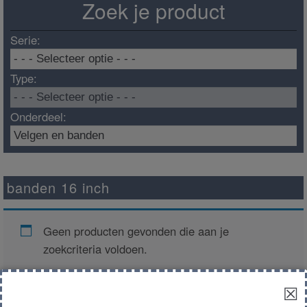
Zoek je product
Serie:
Type:
Onderdeel:
banden 16 inch
Geen producten gevonden die aan je
zoekcriteria voldoen.
☒