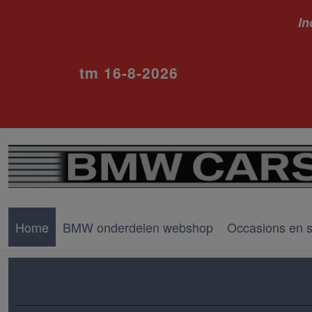
In
ivm va
tm 16-8-2026
Home
BMW onderdelen webshop
Occasions en 