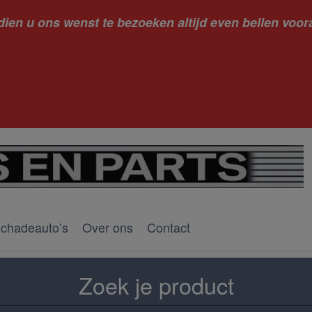
dien u ons wenst te bezoeken altijd even bellen voora
kantie ge
schadeauto’s
Over ons
Contact
Zoek je product