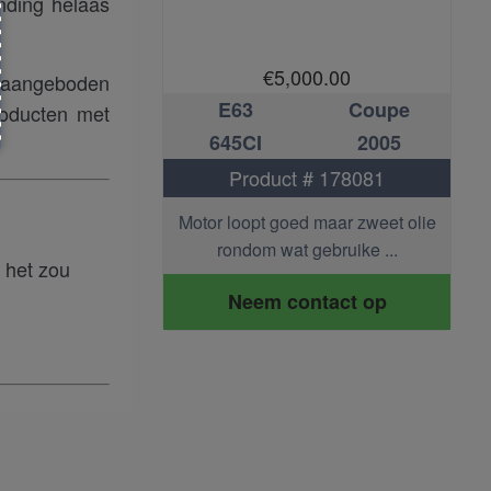
nding helaas
,250.00
€
5,000.00
s aangeboden
Coupe
E63
Coupe
roducten met
2006
645CI
2005
t # 178094
Product # 178081
dende bmw e63
Motor loopt goed maar zweet olie
Goe
ar groot technis ...
rondom wat gebruike ...
 het zou
ontact op
Neem contact op