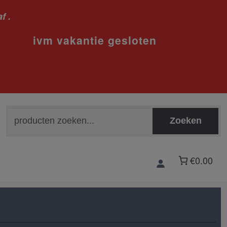
f .
sloten
Zoeken
Zoeken
naar:
€0.00