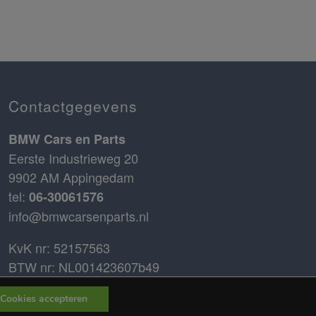
Contactgegevens
BMW Cars en Parts
Eerste Industrieweg 20
9902 AM Appingedam
tel:
06-30061576
info@bmwcarsenparts.nl
KvK nr: 52157563
BTW nr: NL001423607b49
Bank nr: 52.43.94.334
Cookies accepteren
IBAN: NL68ABNA0524394334