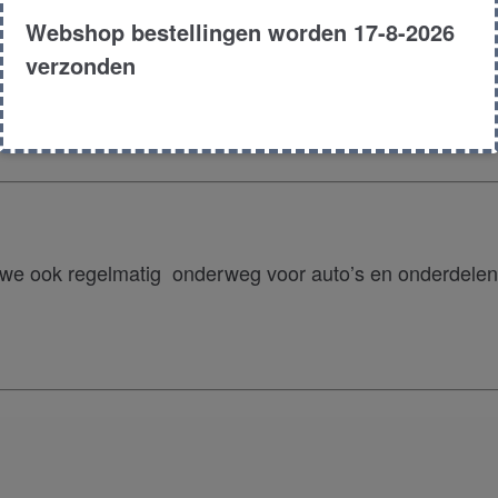
sport schades of zoek geraakte zendingen. Mocht een ze
Webshop bestellingen worden 17-8-2026
er nooit voor belast worden.
verzonden
€
7
d van de juiste werking en kwaliteit van de door on
E63
 de klant 1 maand garantie op de door ons geleverde p
630I
Produc
Goed rij
Afgelopen 2 ja
 we ook regelmatig onderweg voor auto’s en onderdelen
Neem c