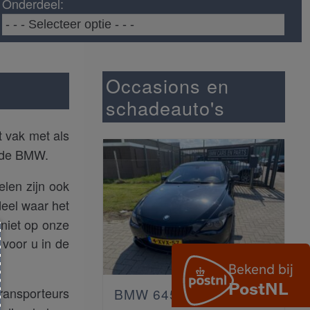
Onderdeel:
Occasions en
schadeauto's
t vak met als
n de BMW.
elen zijn ook
deel waar het
 niet op onze
voor u in de
ransporteurs
630i E63
BMW 645 Ci S met werk
BM