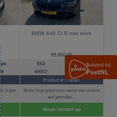
BMW 645 Ci S met werk
€
5,000.00
upe
E63
Coupe
06
645CI
2005
Product # 178081
n 2 jaar
Motor loopt goed maar zweet olie rondom
wat gebruike ...
Neem contact op