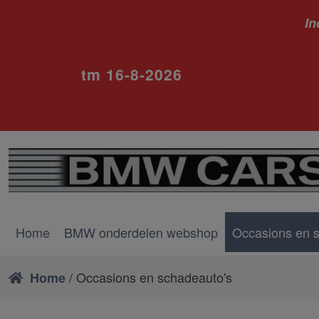
In
ivm va
tm 16-8-2026
Home
BMW onderdelen webshop
Occasions en 
/ Occasions en schadeauto's
Home