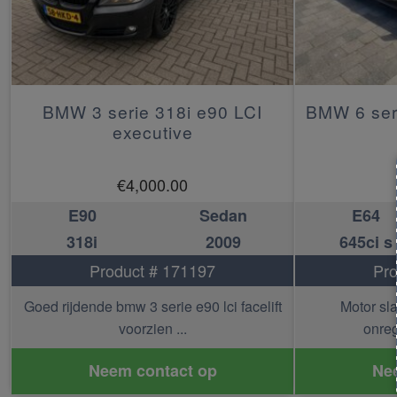
BMW 3 serie 318i e90 LCI
BMW 6 seri
executive
€
4,000.00
E90
Sedan
E64
318i
2009
645ci s
Product # 171197
Pro
Goed rijdende bmw 3 serie e90 lci facelift
Motor sl
voorzien ...
onreg
Neem contact op
Ne