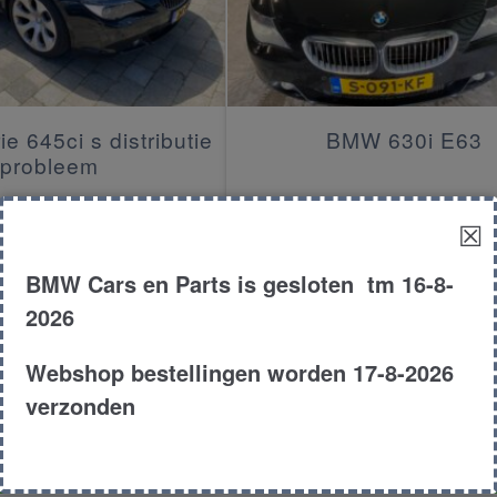
e 645ci s distributie
BMW 630i E63
probleem
☒
€
4,250.00
€
7,250.00
Cabrio
E63
Co
BMW Cars en Parts is gesloten tm 16-8-
2004
630I
20
2026
duct # 170199
Product # 178094
Webshop bestellingen worden 17-8-2026
aat zwaar aan en loopt
Goed rijdende bmw e63 Afgelope
verzonden
elmatig. het ver ...
groot technis ...
em contact op
Neem contact op