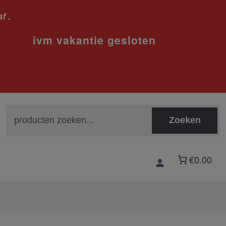
f .
sloten
Zoeken
Zoeken
naar:
€0.00