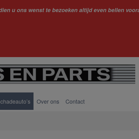
dien u ons wenst te bezoeken altijd even bellen voora
kantie ge
schadeauto’s
Over ons
Contact