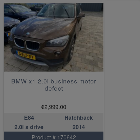
BMW x1 2.0i business motor
defect
€
2,999.00
E84
Hatchback
2.0i s drive
2014
Product # 170642