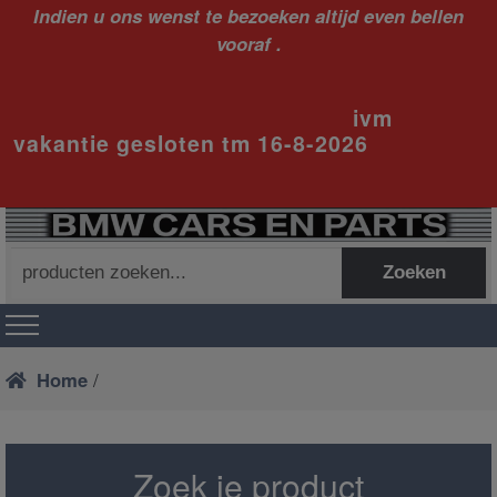
Indien u ons wenst te bezoeken altijd even bellen
vooraf .
ivm
vakantie gesloten tm 16-8-2026
Zoeken
Zoeken
naar:
Home
/
Zoek je product