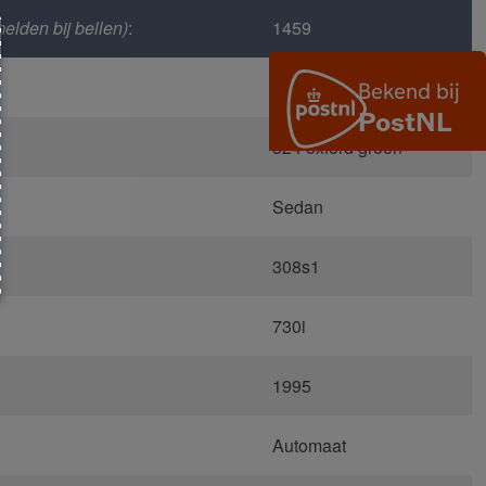
elden bij bellen)
:
1459
E38
324 oxford groen
Sedan
308s1
730i
1995
Automaat