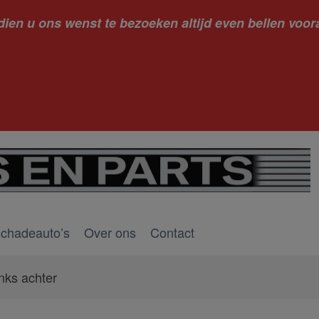
dien u ons wenst te bezoeken altijd even bellen voora
kantie ge
schadeauto’s
Over ons
Contact
inks achter