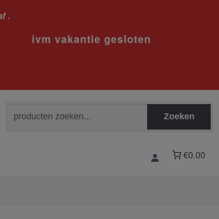
f .
sloten
Zoeken
Zoeken
naar:
€0.00