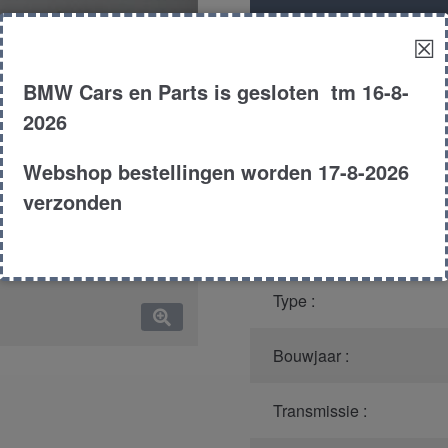
aantal
Productnummer
(graag m
☒
Model :
BMW Cars en Parts is gesloten tm 16-8-
2026
Kleur :
Webshop bestellingen worden 17-8-2026
Carroserie :
verzonden
Motor type :
Type :
Bouwjaar :
Transmissie :