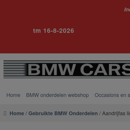
In
ivm va
tm 16-8-2026
Home
BMW onderdelen webshop
Occasions en 
/
/ Aandrijfas l
Home
Gebruikte BMW Onderdelen