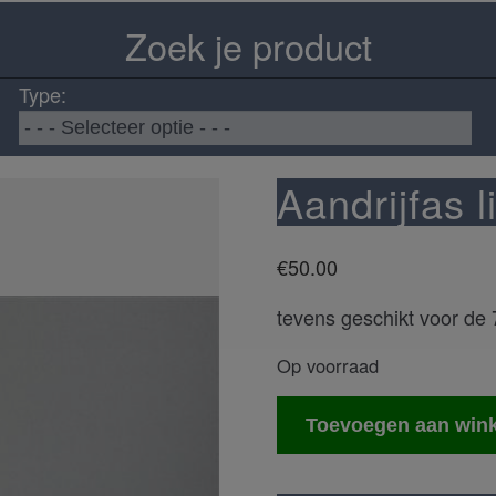
Zoek je product
Type:
Aandrijfas l
€
50.00
tevens geschikt voor de 
Op voorraad
Aandrijfas
Toevoegen aan win
links
achter