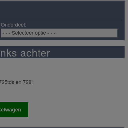
Onderdeel:
inks achter
725tds en 728i
kelwagen