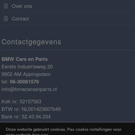
Over ons
Contact
Contactgegevens
BMW Cars en Parts
Eerste Industrieweg 20
9902 AM Appingedam
tel:
06-30061576
info@bmwcarsenparts.nl
KvK nr: 52157563
BTW nr: NL001423607b49
Bank nr: 52.43.94.334
IBAN: NL68ABNA0524394334
Onze website gebruikt cookies. Pas cookie instellingen voor
BIC: ABNANL2A
onze website
hier
aan.