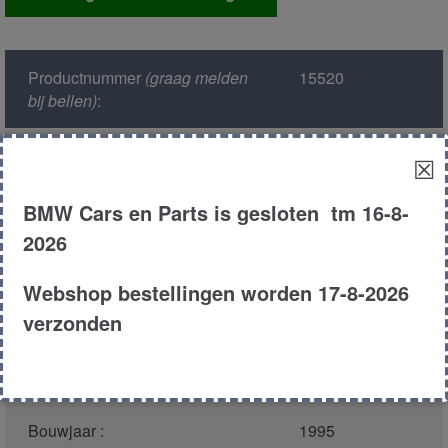
computer
aantal
Productnummer
(graag melden
15520
bij bellen)
:
Model :
E34
☒
BMW Cars en Parts is gesloten tm 16-8-
Kleur :
353 - Ascotgr?n
2026
Carroserie :
Sedan
Webshop bestellingen worden 17-8-2026
verzonden
Motor type :
184e2
Type :
518i
Bouwjaar :
1995