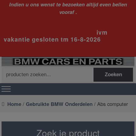
Indien u ons wenst te bezoeken altijd even bellen
vooraf .
ivm
vakantie gesloten tm 16-8-2026
Zoeken
Zoeken
naar:
Home
/
Gebruikte BMW Onderdelen
/ Abs computer
Zoek je product