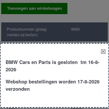
Abs
Toevoegen aan winkelwagen
pomp
aantal
Productnummer
(graag
9990
melden bij bellen)
:
Model :
E39
☒
BMW Cars en Parts is gesloten tm 16-8-
Kleur :
324 - Oxfordgr?n
Metallic
2026
Carroserie :
Sedan
Webshop bestellingen worden 17-8-2026
verzonden
Motor type :
256t1
Type :
525tds