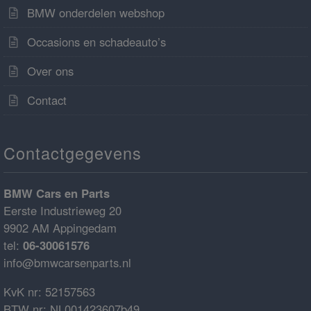
BMW onderdelen webshop
Occasions en schadeauto’s
Over ons
Contact
Contactgegevens
BMW Cars en Parts
Eerste Industrieweg 20
9902 AM Appingedam
tel:
06-30061576
info@bmwcarsenparts.nl
KvK nr: 52157563
BTW nr: NL001423607b49