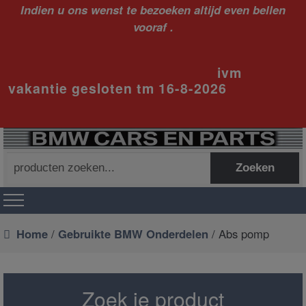
Indien u ons wenst te bezoeken altijd even bellen
vooraf .
ivm
vakantie gesloten tm 16-8-2026
Zoeken
Zoeken
naar:
Home
/
Gebruikte BMW Onderdelen
/ Abs pomp
Zoek je product