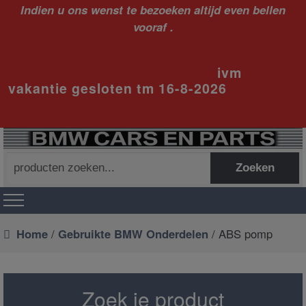
Indien u ons wenst te bezoeken altijd even bellen
vooraf .
ivm
vakantie gesloten tm 16-8-2026
Zoeken
Zoeken
naar:
Home
/
Gebruikte BMW Onderdelen
/ ABS pomp
Zoek je product