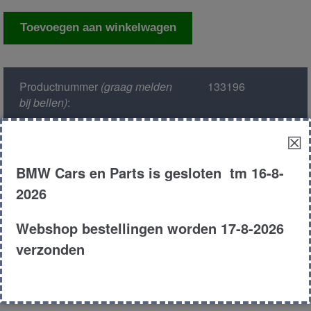
ABS
Toevoegen aan winkelwagen
pomp
aantal
Productnummer
(graag melden
133196
bij bellen)
:
☒
Model :
E46
BMW Cars en Parts is gesloten tm 16-8-
Kleur :
354 titan zilver
2026
Carroserie :
Coupe
Webshop bestellingen worden 17-8-2026
verzonden
Motor type :
m54b30
Type :
330ci