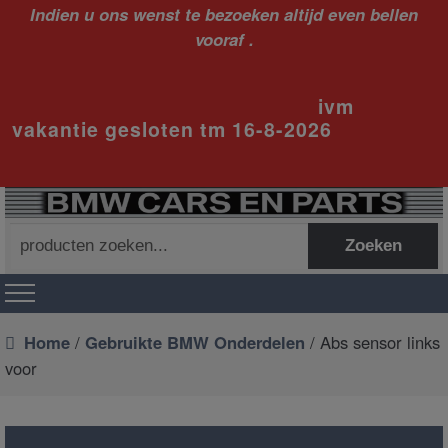
Indien u ons wenst te bezoeken altijd even bellen
vooraf .
ivm
vakantie gesloten tm 16-8-2026
Zoeken
Zoeken
naar:
Home
/
Gebruikte BMW Onderdelen
/ Abs sensor links
voor