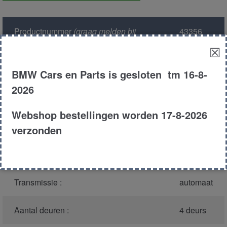
links
voor
Productnummer
(graag melden bij
43356
aantal
bellen)
:
☒
Model :
E34
BMW Cars en Parts is gesloten tm 16-8-
2026
Carroserie :
Sedan
Webshop bestellingen worden 17-8-2026
Type :
530i
verzonden
Bouwjaar :
1993
Transmissie :
automaat
Aantal deuren :
4 deurs