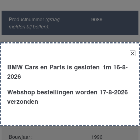
rechts
voor
Productnummer
(graag
9089
aantal
melden bij bellen)
:
Model :
E39
☒
Kleur :
324 - Oxfordgr?n
BMW Cars en Parts is gesloten tm 16-8-
Metallic
2026
Carroserie :
Sedan
Webshop bestellingen worden 17-8-2026
verzonden
Motor type :
286s1
Type :
528i
Bouwjaar :
1996