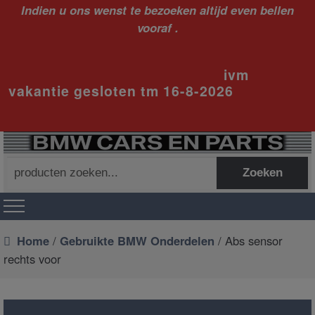
Indien u ons wenst te bezoeken altijd even bellen
vooraf .
ivm
vakantie gesloten tm 16-8-2026
Zoeken
Zoeken
naar:
Home
/
Gebruikte BMW Onderdelen
/ Abs sensor
rechts voor