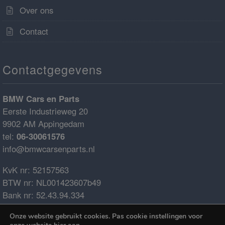
Over ons
Contact
Contactgegevens
BMW Cars en Parts
Eerste Industrieweg 20
9902 AM Appingedam
tel:
06-30061576
info@bmwcarsenparts.nl
KvK nr: 52157563
BTW nr: NL001423607b49
Bank nr: 52.43.94.334
IBAN: NL68ABNA0524394334
Onze website gebruikt cookies. Pas cookie instellingen voor
BIC: ABNANL2A