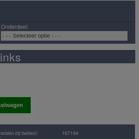
Onderdeel:
links
kelwagen
elden bij bellen)
:
167194