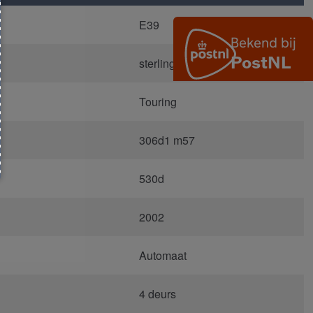
E39
sterling grau metallic 472/7
Touring
306d1 m57
530d
2002
Automaat
4 deurs