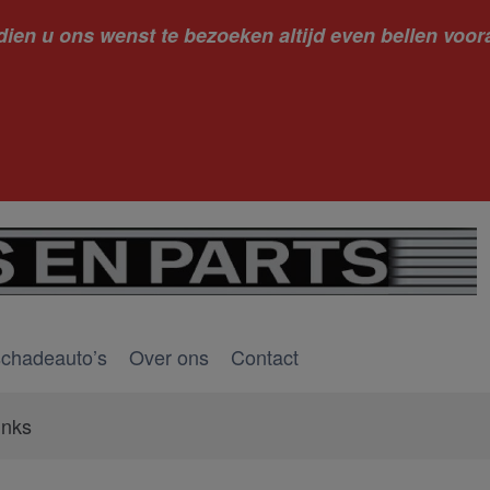
dien u ons wenst te bezoeken altijd even bellen voora
kantie ge
schadeauto’s
Over ons
Contact
inks