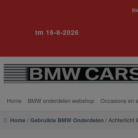
In
ivm va
tm 16-8-2026
Home
BMW onderdelen webshop
Occasions en 
/
/ Achterlicht l
Home
Gebruikte BMW Onderdelen