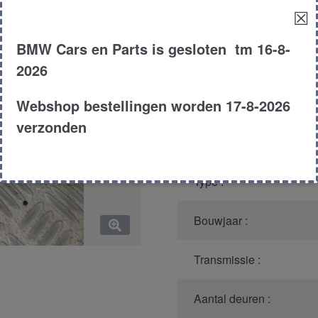
☒
Model :
BMW Cars en Parts is gesloten tm 16-8-
Kleur :
2026
Carroserie :
Webshop bestellingen worden 17-8-2026
verzonden
Motor type :
Type :
Bouwjaar :
Transmissie :
Aantal deuren :