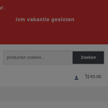
f .
sloten
Zoeken
Zoeken
naar:
€0.00