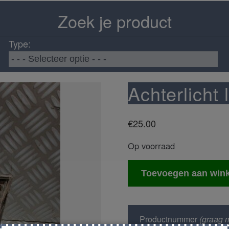
Zoek je product
Type:
Achterlicht 
€
25.00
Op voorraad
Achterlicht
Toevoegen aan win
links
aantal
Productnummer
(graag m