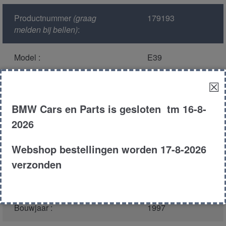
Productnummer
(graag
179193
melden bij bellen)
:
Model :
E39
☒
Kleur :
309/7 arktissilber
metallic
BMW Cars en Parts is gesloten tm 16-8-
2026
Carroserie :
Touring
Webshop bestellingen worden 17-8-2026
Motor type :
206s3 m52
verzonden
Type :
520i
Bouwjaar :
1997