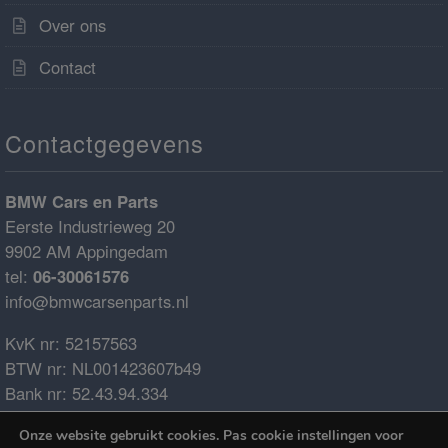
Over ons
Contact
Contactgegevens
BMW Cars en Parts
Eerste Industrieweg 20
9902 AM Appingedam
tel:
06-30061576
info@bmwcarsenparts.nl
KvK nr: 52157563
BTW nr: NL001423607b49
Bank nr: 52.43.94.334
IBAN: NL68ABNA0524394334
Onze website gebruikt cookies. Pas cookie instellingen voor
BIC: ABNANL2A