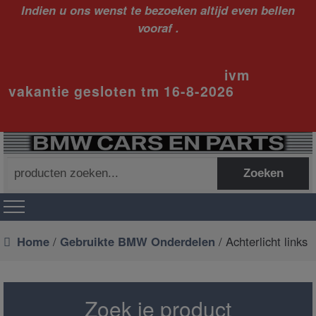
Indien u ons wenst te bezoeken altijd even bellen
vooraf .
ivm
vakantie gesloten tm 16-8-2026
Zoeken
Zoeken
naar:
Home
/
Gebruikte BMW Onderdelen
/ Achterlicht links
Zoek je product