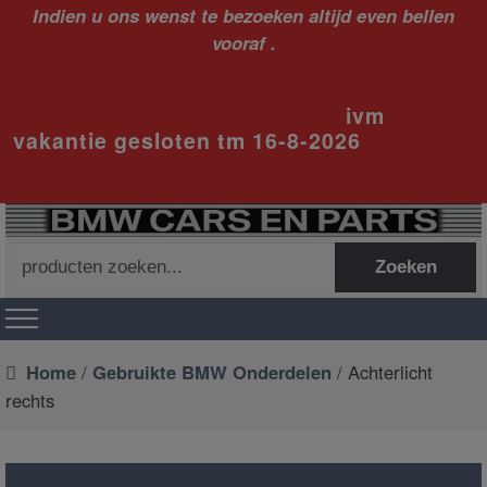
Indien u ons wenst te bezoeken altijd even bellen
vooraf .
ivm
vakantie gesloten tm 16-8-2026
Zoeken
Zoeken
naar:
Home
/
Gebruikte BMW Onderdelen
/ Achterlicht
rechts