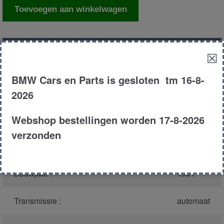
Achterlicht
Toevoegen aan winkelwagen
rechts
aantal
Productnummer
(graag melden bij
1519
☒
bellen)
:
BMW Cars en Parts is gesloten tm 16-8-
Model :
E36
2026
Webshop bestellingen worden 17-8-2026
Carroserie :
Coupe
verzonden
Type :
325i
Bouwjaar :
1991
Transmissie :
automaat