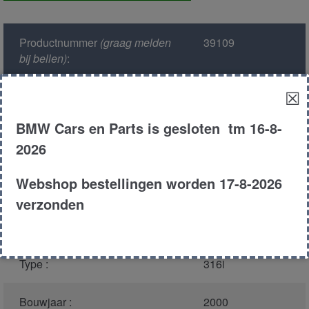
aantal
Productnummer
(graag melden
39109
bij bellen)
:
☒
Model :
E46
BMW Cars en Parts is gesloten tm 16-8-
Kleur :
317 - Orientblau
2026
Metallic
Webshop bestellingen worden 17-8-2026
Carroserie :
Sedan
verzonden
Motor type :
316i
Type :
316i
Bouwjaar :
2000