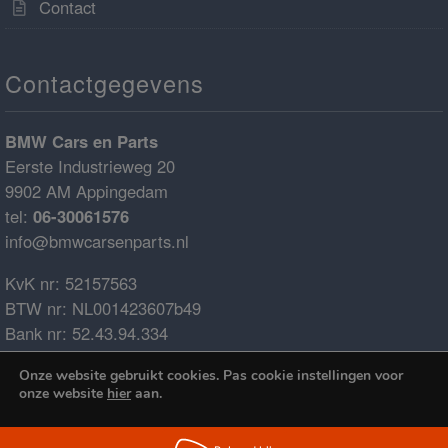
Contact
Contactgegevens
BMW Cars en Parts
Eerste Industrieweg 20
9902 AM Appingedam
tel:
06-30061576
info@bmwcarsenparts.nl
KvK nr: 52157563
BTW nr: NL001423607b49
Bank nr: 52.43.94.334
IBAN: NL68ABNA0524394334
Onze website gebruikt cookies. Pas cookie instellingen voor
BIC: ABNANL2A
onze website
hier
aan.
€0.00