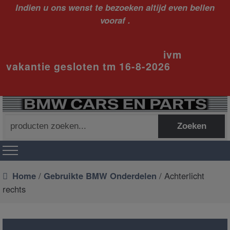
Indien u ons wenst te bezoeken altijd even bellen
vooraf .
ivm
vakantie gesloten tm 16-8-2026
Zoeken
Zoeken
naar:
Home
/
Gebruikte BMW Onderdelen
/ Achterlicht
rechts