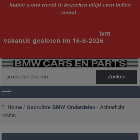
Indien u ons wenst te bezoeken altijd even bellen
vooraf .
ivm
vakantie gesloten tm 16-8-2026
Zoeken
Zoeken
naar:
Home
/
Gebruikte BMW Onderdelen
/ Achterlicht
rechts