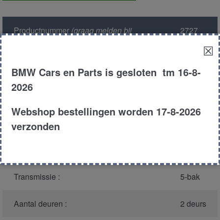
aantal
Productnummer
(graag melden bij
2727
bellen)
:
☒
Model :
E36
BMW Cars en Parts is gesloten tm 16-8-
2026
Carroserie :
coupe
Webshop bestellingen worden 17-8-2026
Type :
320i
verzonden
Bouwjaar :
1993
Transmissie :
5-bak
Aantal deuren :
2 deurs