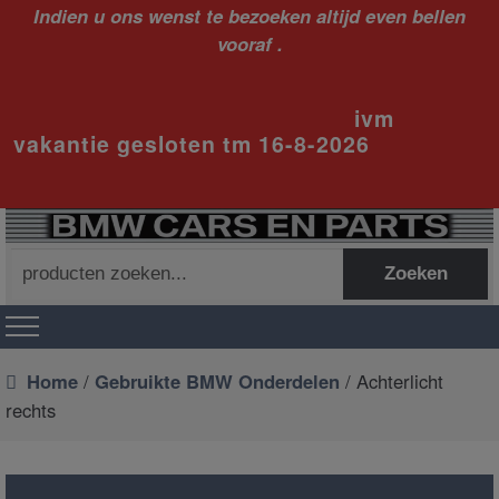
Indien u ons wenst te bezoeken altijd even bellen
vooraf .
ivm
vakantie gesloten tm 16-8-2026
Zoeken
Zoeken
naar:
Home
/
Gebruikte BMW Onderdelen
/ Achterlicht
rechts