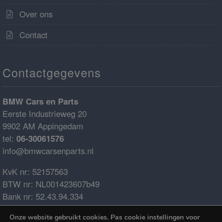
Over ons
Contact
Contactgegevens
BMW Cars en Parts
Eerste Industrieweg 20
9902 AM Appingedam
tel:
06-30061576
info@bmwcarsenparts.nl
KvK nr: 52157563
BTW nr: NL001423607b49
Bank nr: 52.43.94.334
IBAN: NL68ABNA0524394334
Onze website gebruikt cookies. Pas cookie instellingen voor
BIC: ABNANL2A