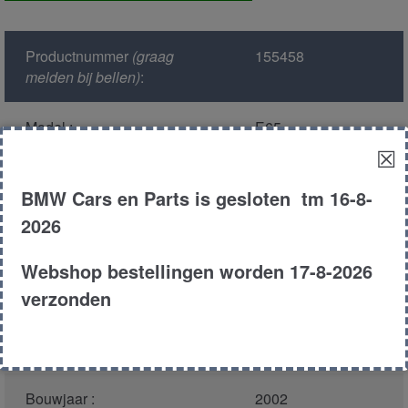
aantal
Productnummer
(graag
155458
melden bij bellen)
:
Model :
E65
☒
Kleur :
475/9 black
BMW Cars en Parts is gesloten tm 16-8-
sapphire metallic
2026
Carroserie :
Sedan
Webshop bestellingen worden 17-8-2026
verzonden
Motor type :
n62b36a
Type :
735i
Bouwjaar :
2002