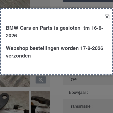
OEM nummer :
☒
Model :
BMW Cars en Parts is gesloten tm 16-8-
2026
Kleur :
Webshop bestellingen worden 17-8-2026
Carroserie :
verzonden
Motor type :
Type :
Bouwjaar :
Transmissie :