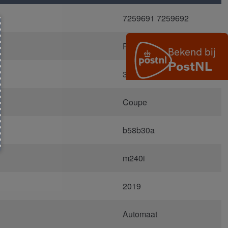
7259691 7259692
F22
300 alpineweiss III
Coupe
b58b30a
m240i
2019
Automaat