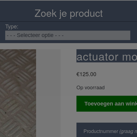
Zoek je product
Type:
actuator mo
€
125.00
Op voorraad
actuator
Toevoegen aan win
motorkap
set
aantal
Productnummer
(graag m