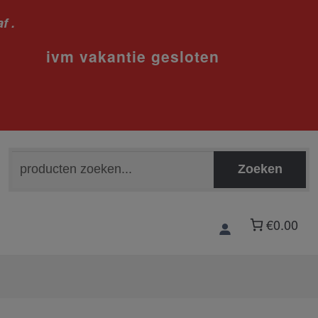
f .
sloten
Zoeken
Zoeken
naar:
€0.00