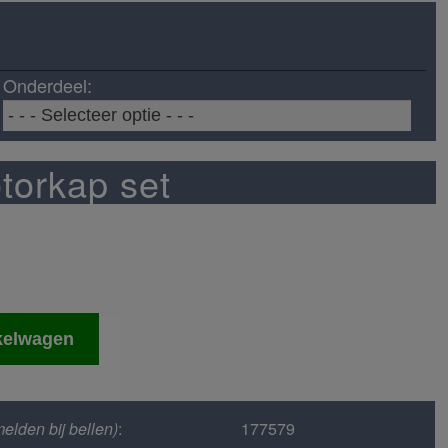
Onderdeel:
torkap set
kelwagen
elden bij bellen)
:
177579