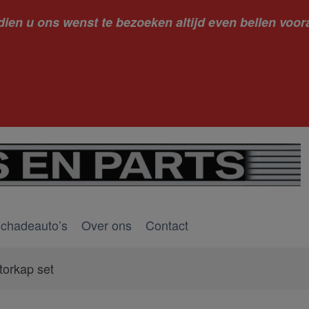
dien u ons wenst te bezoeken altijd even bellen voora
kantie ge
schadeauto’s
Over ons
Contact
torkap set