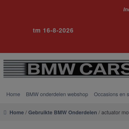
In
ivm va
tm 16-8-2026
Home
BMW onderdelen webshop
Occasions en 
/
/ actuator mo
Home
Gebruikte BMW Onderdelen