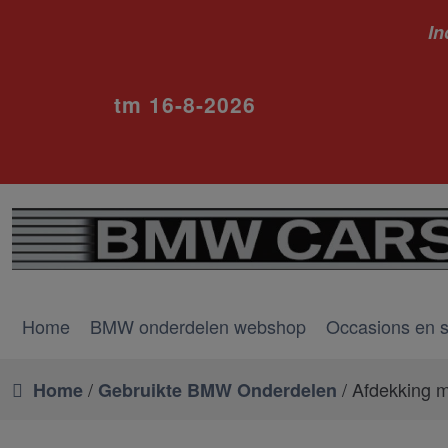
In
ivm va
tm 16-8-2026
Home
BMW onderdelen webshop
Occasions en 
/
/ Afdekking m
Home
Gebruikte BMW Onderdelen