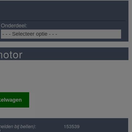
Onderdeel:
motor
kelwagen
elden bij bellen)
:
153539