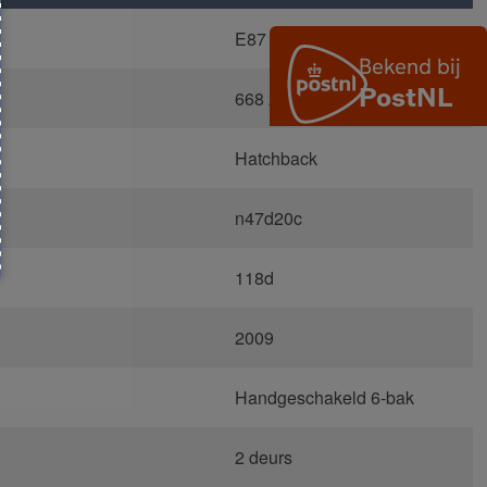
E87
668 zwart 2
Hatchback
n47d20c
118d
2009
Handgeschakeld 6-bak
2 deurs