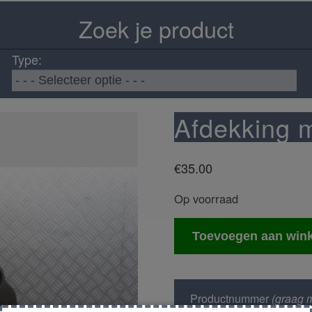
Zoek je product
Type:
Afdekking 
€
35.00
Op voorraad
Afdekking
Toevoegen aan win
motor
aantal
Productnummer
(graag m