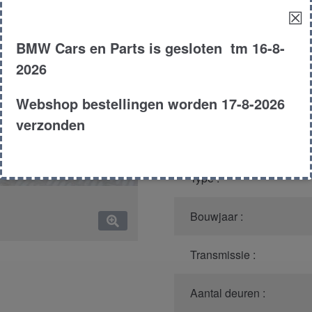
☒
Model :
BMW Cars en Parts is gesloten tm 16-8-
Kleur :
2026
Carroserie :
Webshop bestellingen worden 17-8-2026
verzonden
Motor type :
Type :
Bouwjaar :
Transmissie :
Aantal deuren :