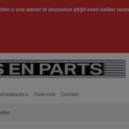
dien u ons wenst te bezoeken altijd even bellen voora
kantie ge
schadeauto’s
Over ons
Contact
otor