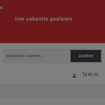
f .
sloten
Zoeken
Zoeken
naar:
€0.00