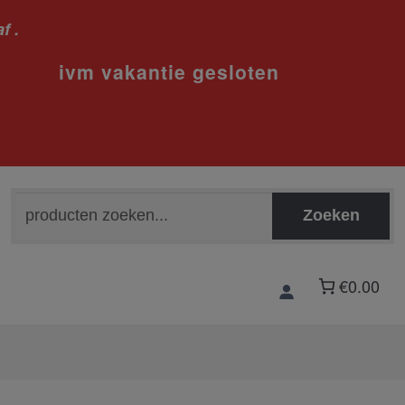
f .
sloten
Zoeken
Zoeken
naar:
€0.00