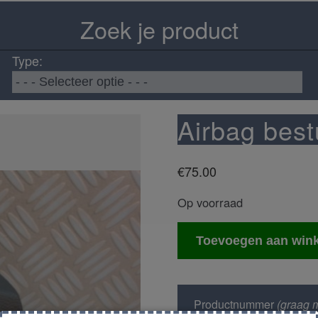
Zoek je product
Type:
Airbag best
€
75.00
Op voorraad
Airbag
Toevoegen aan win
bestuurder
aantal
Productnummer
(graag m