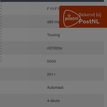
F10-F11
a89 imperial blauw metallic
Touring
n57d30a
530d
2011
Automaat
4 deurs