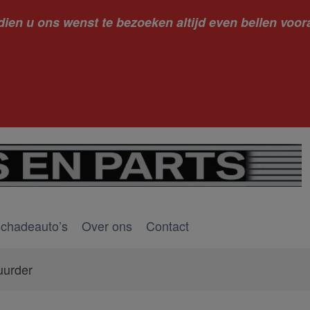
dien u ons wenst te bezoeken altijd even bellen voora
kantie ge
schadeauto’s
Over ons
Contact
uurder