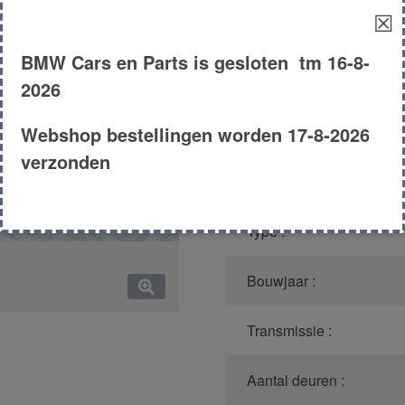
☒
Model :
BMW Cars en Parts is gesloten tm 16-8-
Kleur :
2026
Carroserie :
Webshop bestellingen worden 17-8-2026
verzonden
Motor type :
Type :
Bouwjaar :
Transmissie :
Aantal deuren :