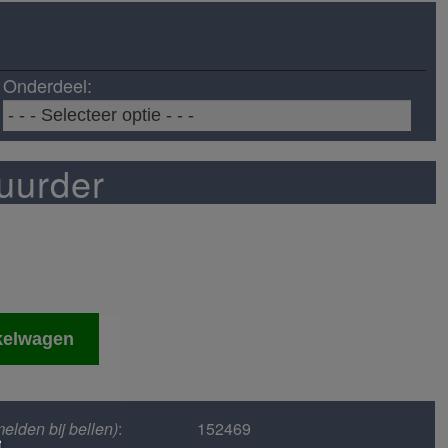
Onderdeel:
uurder
kelwagen
elden bij bellen)
:
152469