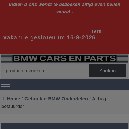
Indien u ons wenst te bezoeken altijd even bellen
vooraf .
ivm
vakantie gesloten tm 16-8-2026
Zoeken
Zoeken
naar:
Home
/
Gebruikte BMW Onderdelen
/ Airbag
bestuurder