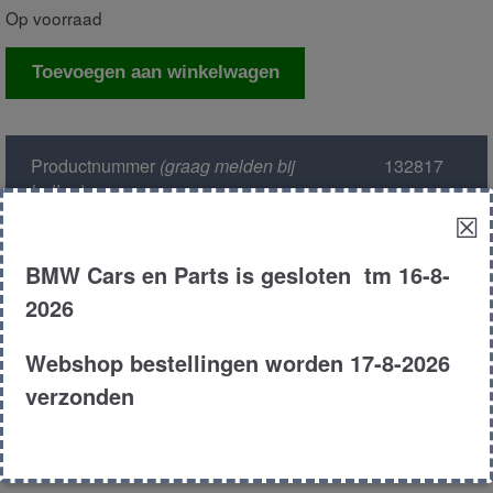
Op voorraad
Airbag
Toevoegen aan winkelwagen
bestuurder
aantal
Productnummer
(graag melden bij
132817
bellen)
:
☒
Model :
E60-61
BMW Cars en Parts is gesloten tm 16-8-
2026
Kleur :
zwart
Webshop bestellingen worden 17-8-2026
Carroserie :
Sedan
verzonden
Motor type :
226s1
m54