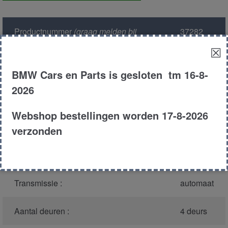
aantal
Productnummer
(graag melden bij
37282
bellen)
:
☒
Model :
E38
BMW Cars en Parts is gesloten tm 16-8-
2026
Carroserie :
Sedan
Webshop bestellingen worden 17-8-2026
Type :
740i
verzonden
Bouwjaar :
1999
Transmissie :
automaat
Aantal deuren :
4 deurs