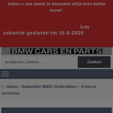
Indien u ons wenst te bezoeken altijd even bellen
vooraf .
ivm
vakantie gesloten tm 16-8-2026
Zoeken
Zoeken
naar:
Home
/
Gebruikte BMW Onderdelen
/ Antenne
versterker