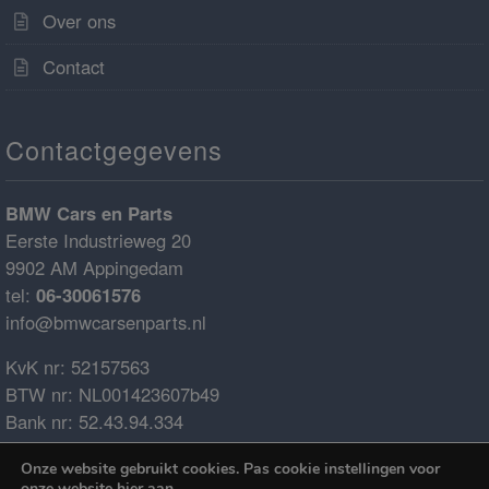
Over ons
Contact
Contactgegevens
BMW Cars en Parts
Eerste Industrieweg 20
9902 AM Appingedam
tel:
06-30061576
info@bmwcarsenparts.nl
KvK nr: 52157563
BTW nr: NL001423607b49
Bank nr: 52.43.94.334
IBAN: NL68ABNA0524394334
Onze website gebruikt cookies. Pas cookie instellingen voor
BIC: ABNANL2A
onze website
hier
aan.