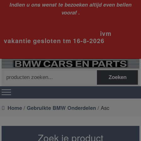
Indien u ons wenst te bezoeken altijd even bellen
vooraf .
ivm
vakantie gesloten tm 16-8-2026
Zoeken
Zoeken
naar:
Home
/
Gebruikte BMW Onderdelen
/ Asc
Zoek je product