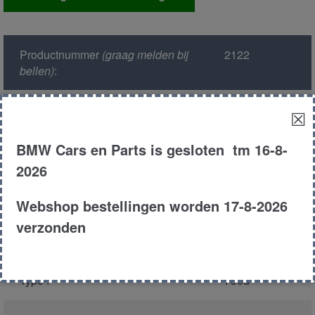
aantal
Productnummer
(graag melden bij
2122
bellen)
:
Model :
E38
☒
BMW Cars en Parts is gesloten tm 16-8-
Kleur :
363 biarritz
blauw
2026
Carroserie :
Sedan
Webshop bestellingen worden 17-8-2026
verzonden
Motor type :
306d1
Type :
730d