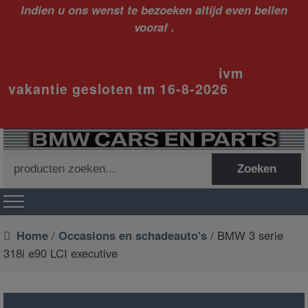
Indien u ons wenst te bezoeken altijd even bellen
vooraf .
ivm
vakantie gesloten tm 16-8-2026
Zoeken
Zoeken
naar:
Home
/
Occasions en schadeauto's
/ BMW 3 serie
318i e90 LCI executive