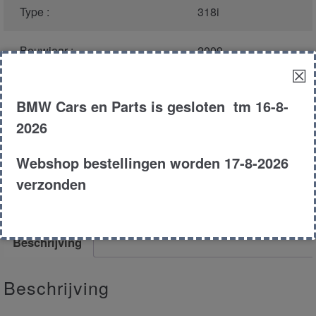
Type :
318i
Bouwjaar :
2009
☒
Transmissie :
Handgeschakeld 6-
BMW Cars en Parts is gesloten tm 16-8-
bak
2026
APK :
nieuw bij afleveren
Webshop bestellingen worden 17-8-2026
verzonden
Aantal deuren :
4 deurs
Beschrijving
Beschrijving