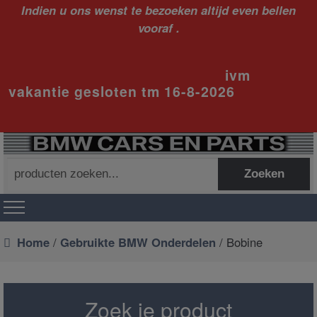
Indien u ons wenst te bezoeken altijd even bellen
vooraf .
ivm
vakantie gesloten tm 16-8-2026
Zoeken
Zoeken
naar:
Home
/
Gebruikte BMW Onderdelen
/ Bobine
Zoek je product