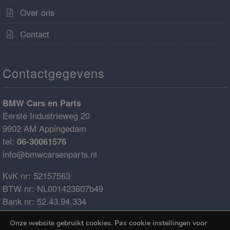
Over ons
Contact
Contactgegevens
BMW Cars en Parts
Eerste Industrieweg 20
9902 AM Appingedam
tel:
06-30061576
info@bmwcarsenparts.nl
KvK nr: 52157563
BTW nr: NL001423607b49
Bank nr: 52.43.94.334
IBAN: NL68ABNA0524394334
Onze website gebruikt cookies. Pas cookie instellingen voor
BIC: ABNANL2A