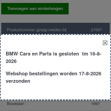
Bobine
Toevoegen aan winkelwagen
aantal
Productnummer
(graag melden bij
27067
bellen)
:
☒
Model :
E36
BMW Cars en Parts is gesloten tm 16-8-
2026
Carroserie :
Cabrio
Webshop bestellingen worden 17-8-2026
Motor type :
206S3
verzonden
Type :
320i
Bouwjaar :
1997