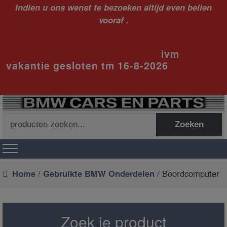
Indien u ons wenst te bezoeken altijd even bellen
vooraf .
ivm
vakantie gesloten tm 16-8-2026
Zoeken
Zoeken
naar:
Home
/
Gebruikte BMW Onderdelen
/ Boordcomputer
Zoek je product