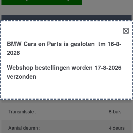
aantal
Productnummer
(graag melden bij
43398
☒
bellen)
:
BMW Cars en Parts is gesloten tm 16-8-
Model :
E36
2026
Carroserie :
Sedan
Webshop bestellingen worden 17-8-2026
verzonden
Type :
316i
Bouwjaar :
1994
Transmissie :
5-bak
Aantal deuren :
4 deurs