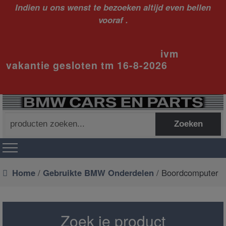
Indien u ons wenst te bezoeken altijd even bellen
vooraf .
ivm
vakantie gesloten tm 16-8-2026
Zoeken
Zoeken
naar:
Home
/
Gebruikte BMW Onderdelen
/ Boordcomputer
Zoek je product