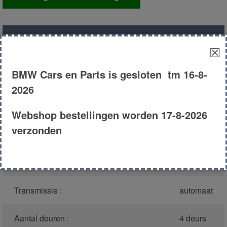
aantal
Productnummer
(graag melden bij
1335
☒
bellen)
:
BMW Cars en Parts is gesloten tm 16-8-
Model :
E34
2026
Carroserie :
Sedan
Webshop bestellingen worden 17-8-2026
verzonden
Type :
525td
Bouwjaar :
1995
Transmissie :
automaat
Aantal deuren :
4 deurs