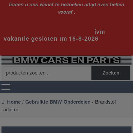
Indien u ons wenst te bezoeken altijd even bellen
vooraf .
ivm
vakantie gesloten tm 16-8-2026
Zoeken
Zoeken
naar:
Home
/
Gebruikte BMW Onderdelen
/ Brandstof
radiator