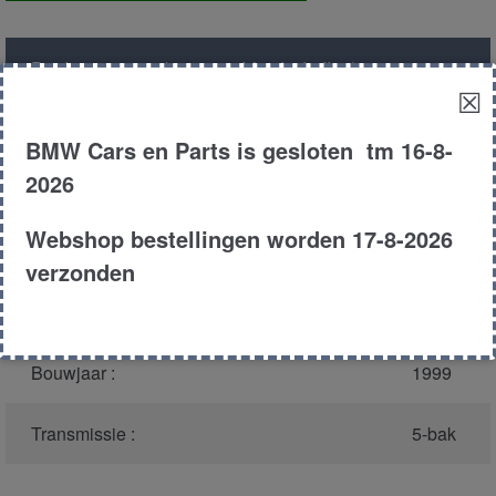
aantal
Productnummer
(graag melden bij bellen)
:
2921
☒
Model :
E46
BMW Cars en Parts is gesloten tm 16-8-
2026
Carroserie :
Sedan
Webshop bestellingen worden 17-8-2026
Motor type :
204d1
verzonden
Type :
320d
Bouwjaar :
1999
Transmissie :
5-bak