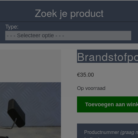
Zoek je product
Type:
Brandstofpo
€
35.00
Op voorraad
Brandstofpomp
Toevoegen aan win
(in
de
tank)
Productnummer
(graag m
aantal