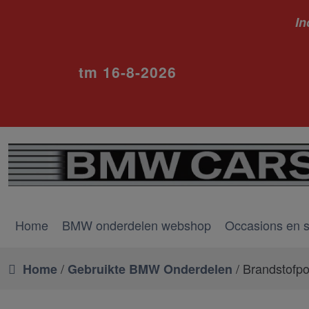
In
ivm va
tm 16-8-2026
Home
BMW onderdelen webshop
Occasions en 
/
/ Brandstofpo
Home
Gebruikte BMW Onderdelen