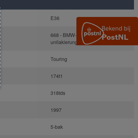
E36
668 - BMW-Schwarz 2
unilakierung
Touring
174t1
318tds
1997
5-bak