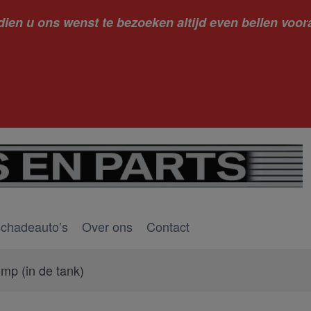
dien u ons wenst te bezoeken altijd even bellen voora
kantie ge
schadeauto’s
Over ons
Contact
mp (in de tank)