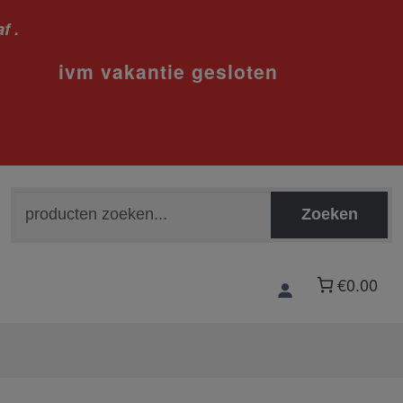
f .
sloten
Zoeken
Zoeken
naar:
€0.00