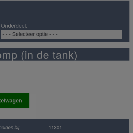
Onderdeel:
mp (in de tank)
kelwagen
elden bij
11301