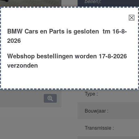
bellen)
:
☒
Model :
BMW Cars en Parts is gesloten tm 16-8-
Kleur :
2026
Webshop bestellingen worden 17-8-2026
Carroserie :
verzonden
Motor type :
Type :
Bouwjaar :
Transmissie :