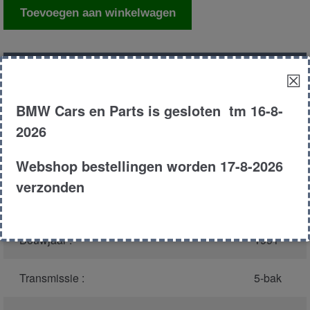
Centrale
Toevoegen aan winkelwagen
deurvergrendeling
motor
portier
Productnummer
(graag melden bij
1687
☒
lv
bellen)
:
aantal
BMW Cars en Parts is gesloten tm 16-8-
Model :
E36
2026
Webshop bestellingen worden 17-8-2026
Carroserie :
Sedan
verzonden
Type :
316i
Bouwjaar :
1991
Transmissie :
5-bak