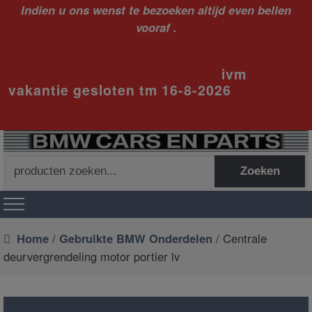
Indien u ons wenst te bezoeken altijd even bellen
vooraf .
ivm
vakantie gesloten tm 16-8-2026
Zoeken
Zoeken
naar:
Home
/
Gebruikte BMW Onderdelen
/ Centrale
deurvergrendeling motor portier lv