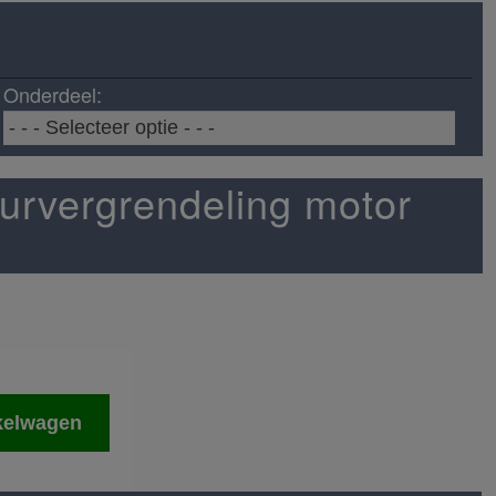
Onderdeel:
urvergrendeling motor
kelwagen