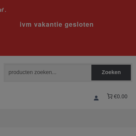
f .
sloten
Zoeken
Zoeken
naar:
€0.00