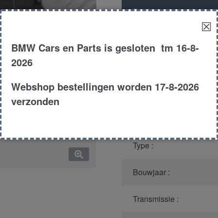
portier
Productnummer
(graag m
lv
☒
aantal
Model :
BMW Cars en Parts is gesloten tm 16-8-
2026
Kleur :
Webshop bestellingen worden 17-8-2026
Carroserie :
verzonden
Motor type :
Type :
Bouwjaar :
Transmissie :