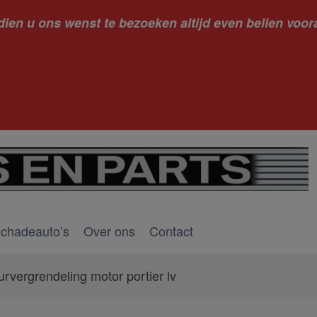
dien u ons wenst te bezoeken altijd even bellen voora
kantie ge
schadeauto’s
Over ons
Contact
urvergrendeling motor portier lv