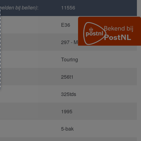
elden bij bellen)
:
11556
E36
297 - Montreal Blau Metallic
Touring
256t1
325tds
1995
5-bak