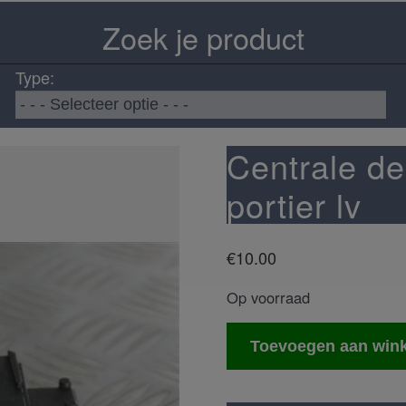
Zoek je product
Type:
Centrale de
portier lv
€
10.00
Op voorraad
Centrale
Toevoegen aan win
deurvergrendeling
motor