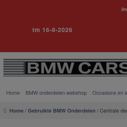
In
ivm va
tm 16-8-2026
Home
BMW onderdelen webshop
Occasions en 
/
/ Centrale de
Home
Gebruikte BMW Onderdelen