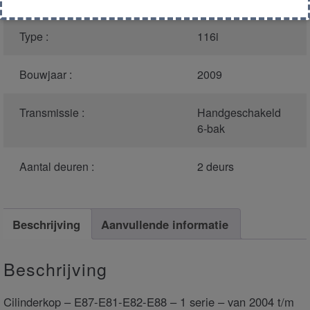
Type :
116i
Bouwjaar :
2009
Transmissie :
Handgeschakeld
6-bak
Aantal deuren :
2 deurs
Beschrijving
Aanvullende informatie
Beschrijving
Cilinderkop – E87-E81-E82-E88 – 1 serie – van 2004 t/m