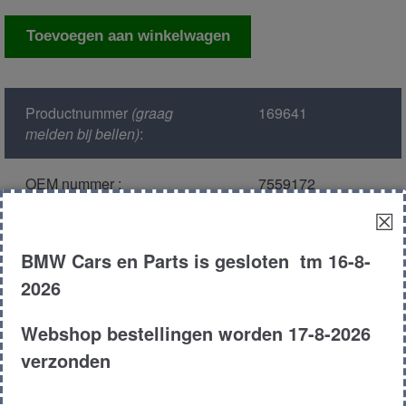
Cilinderkop
Toevoegen aan winkelwagen
aantal
Productnummer
(graag
169641
melden bij bellen)
:
OEM nummer :
7559172
☒
Model :
E81
BMW Cars en Parts is gesloten tm 16-8-
Kleur :
475 black sapphire
2026
metallic
Webshop bestellingen worden 17-8-2026
Carroserie :
Hatchback
verzonden
Motor type :
n43b16a