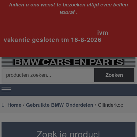
Indien u ons wenst te bezoeken altijd even bellen
vooraf .
ivm
vakantie gesloten tm 16-8-2026
Zoeken
Zoeken
naar:
Home
/
Gebruikte BMW Onderdelen
/ Cilinderkop
Zoek je product