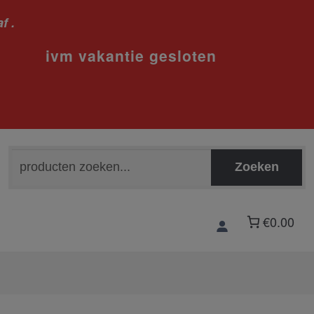
f .
sloten
Zoeken
Zoeken
naar:
€0.00