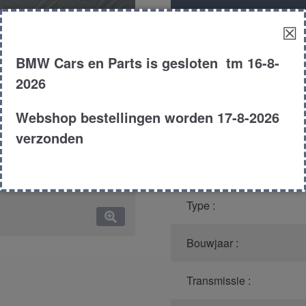
Productnummer
(graag m
☒
Model :
BMW Cars en Parts is gesloten tm 16-8-
2026
Kleur :
Webshop bestellingen worden 17-8-2026
Carroserie :
verzonden
Motor type :
Type :
Bouwjaar :
Transmissie :