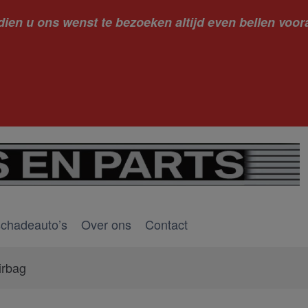
dien u ons wenst te bezoeken altijd even bellen voora
kantie ge
schadeauto’s
Over ons
Contact
irbag