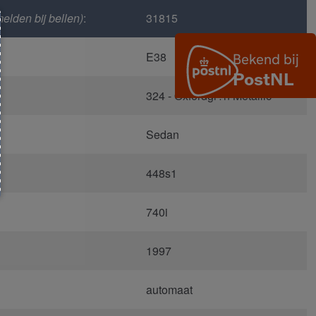
elden bij bellen)
:
31815
E38
324 - Oxfordgr?n Metallic
Sedan
448s1
740i
1997
automaat