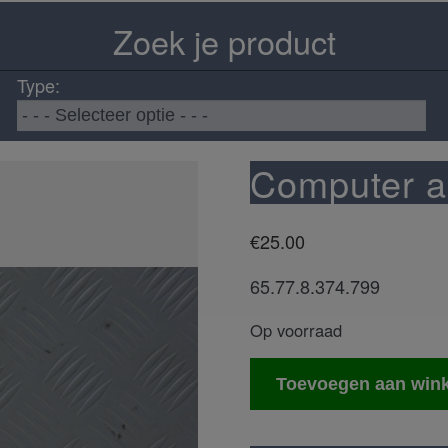
Zoek je product
Type:
Computer a
€
25.00
65.77.8.374.799
Op voorraad
Computer
Toevoegen aan win
airbag
aantal