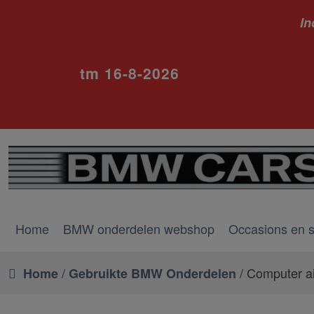
In
ivm va
tm 16-8-2026
Home
BMW onderdelen webshop
Occasions en 
/
/ Computer a
Home
Gebruikte BMW Onderdelen