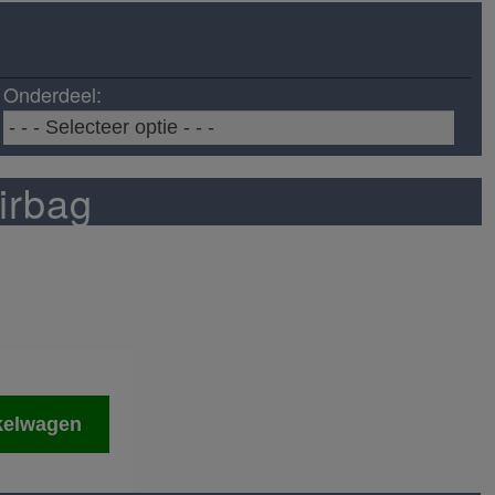
Onderdeel:
irbag
kelwagen