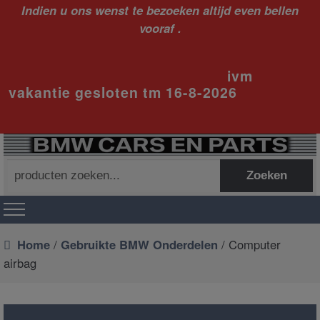
Indien u ons wenst te bezoeken altijd even bellen
vooraf .
ivm
vakantie gesloten tm 16-8-2026
Zoeken
Zoeken
naar:
Home
/
Gebruikte BMW Onderdelen
/ Computer
airbag