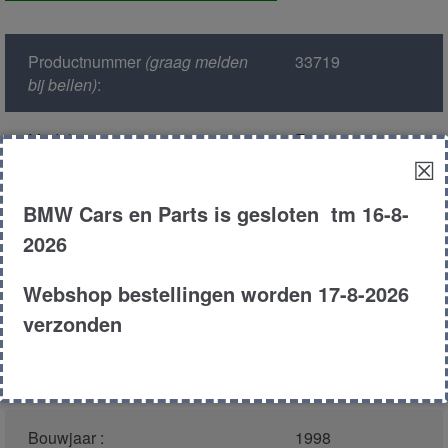
aantal
Productnummer
(graag melden
33719
bij bellen)
:
Model :
E39
☒
Kleur :
317 - Orientblau
BMW Cars en Parts is gesloten tm 16-8-
Metallic
2026
Carroserie :
Sedan
Webshop bestellingen worden 17-8-2026
verzonden
Motor type :
256T1
Type :
525TD
Bouwjaar :
1998