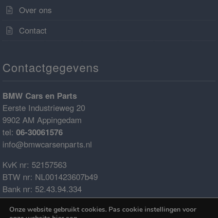
Over ons
Contact
Contactgegevens
BMW Cars en Parts
Eerste Industrieweg 20
9902 AM Appingedam
tel:
06-30061576
info@bmwcarsenparts.nl
KvK nr: 52157563
BTW nr: NL001423607b49
Bank nr: 52.43.94.334
IBAN: NL68ABNA0524394334
Onze website gebruikt cookies. Pas cookie instellingen voor
BIC: ABNANL2A