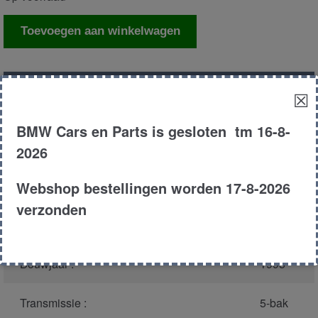
Computer
Toevoegen aan winkelwagen
airbag
aantal
Productnummer
(graag melden bij
4282
☒
bellen)
:
BMW Cars en Parts is gesloten tm 16-8-
Model :
E34
2026
Webshop bestellingen worden 17-8-2026
Carroserie :
Touring
verzonden
Type :
525i
Bouwjaar :
1995
Transmissie :
5-bak