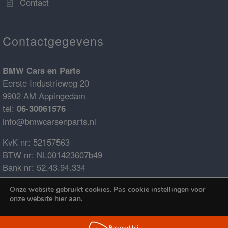
Contact
Contactgegevens
BMW Cars en Parts
Eerste Industrieweg 20
9902 AM Appingedam
tel:
06-30061576
info@bmwcarsenparts.nl
KvK nr: 52157563
BTW nr: NL001423607b49
Bank nr: 52.43.94.334
IBAN: NL68ABNA0524394334
Onze website gebruikt cookies. Pas cookie instellingen voor
BIC: ABNANL2A
onze website
hier
aan.
€0.00
Cookies accepteren