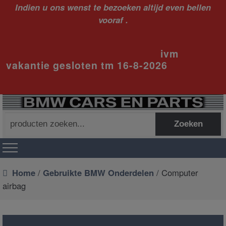
Indien u ons wenst te bezoeken altijd even bellen
vooraf .
ivm
vakantie gesloten tm 16-8-2026
Zoeken
Zoeken
naar:
Home
/
Gebruikte BMW Onderdelen
/ Computer
airbag