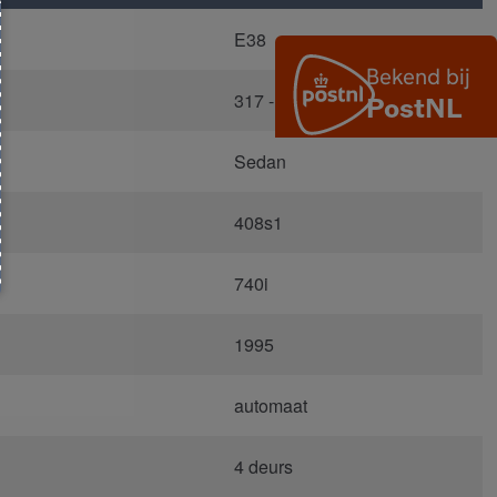
E38
317 - Orientblau Metallic
Sedan
408s1
740i
1995
automaat
4 deurs