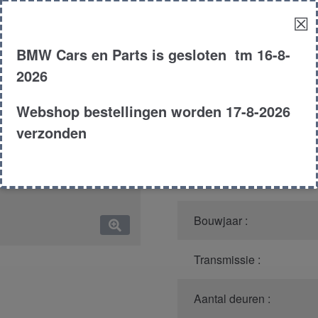
☒
Model :
BMW Cars en Parts is gesloten tm 16-8-
Kleur :
2026
Carroserie :
Webshop bestellingen worden 17-8-2026
verzonden
Motor type :
Type :
Bouwjaar :
Transmissie :
Aantal deuren :