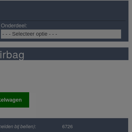
Onderdeel:
irbag
kelwagen
elden bij bellen)
:
6726