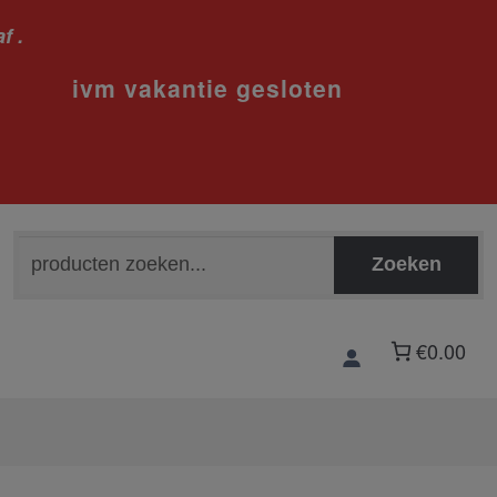
f .
sloten
Zoeken
Zoeken
naar:
€0.00