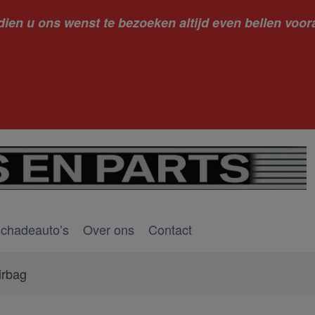
dien u ons wenst te bezoeken altijd even bellen voora
kantie ge
schadeauto’s
Over ons
Contact
irbag