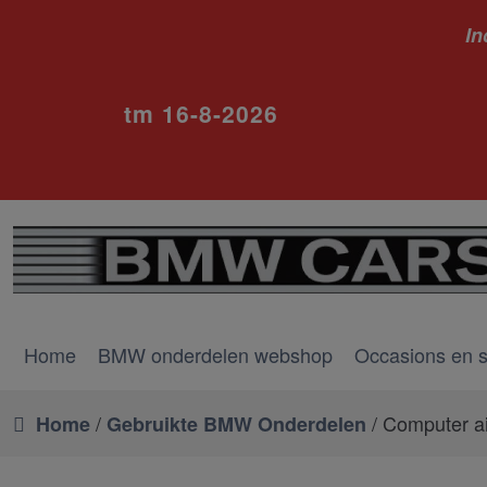
In
ivm va
tm 16-8-2026
Home
BMW onderdelen webshop
Occasions en 
/
/ Computer a
Home
Gebruikte BMW Onderdelen