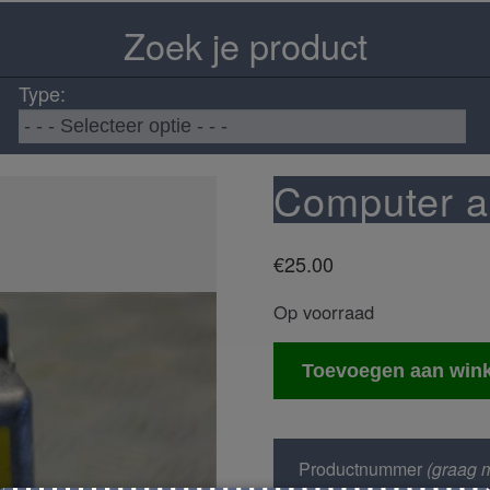
Zoek je product
Type:
Computer a
€
25.00
Op voorraad
Computer
Toevoegen aan win
airbag
aantal
Productnummer
(graag m