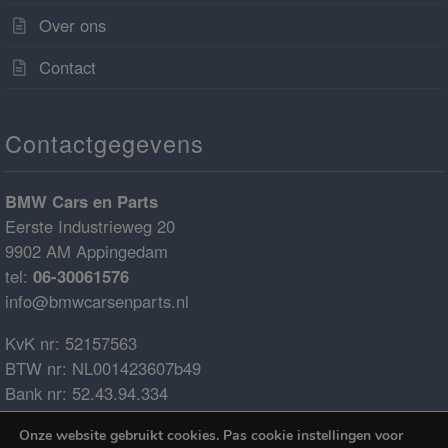
Over ons
Contact
Contactgegevens
BMW Cars en Parts
Eerste Industrieweg 20
9902 AM Appingedam
tel:
06-30061576
info@bmwcarsenparts.nl
KvK nr: 52157563
BTW nr: NL001423607b49
Bank nr: 52.43.94.334
IBAN: NL68ABNA0524394334
Onze website gebruikt cookies. Pas cookie instellingen voor
BIC: ABNANL2A