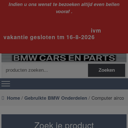
Indien u ons wenst te bezoeken altijd even bellen
vooraf .
ivm
vakantie gesloten tm 16-8-2026
Zoeken
Zoeken
naar:
Home
/
Gebruikte BMW Onderdelen
/ Computer airco
Zoek je product