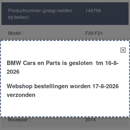
Productnummer
(graag melden
145798
bij bellen)
:
Model :
F20-F21
☒
Kleur :
a08/7 slibergrau
metallic
BMW Cars en Parts is gesloten tm 16-8-
2026
Carroserie :
Hatchback
Webshop bestellingen worden 17-8-2026
Motor type :
n13b16a
verzonden
Type :
120i
Bouwjaar :
2014