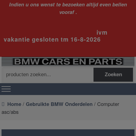
Indien u ons wenst te bezoeken altijd even bellen
vooraf .
ivm
vakantie gesloten tm 16-8-2026
Zoeken
Zoeken
naar:
Home
/
Gebruikte BMW Onderdelen
/ Computer
asc/abs