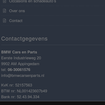
Occasions en schadeauto’s
Over ons
Contact
Contactgegevens
BMW Cars en Parts
Eerste Industrieweg 20
9902 AM Appingedam
tel:
06-30061576
info@bmwcarsenparts.nl
KvK nr: 52157563
BTW nr: NL001423607b49
Bank nr: 52.43.94.334
IBAN: NL68ABNA0524394334