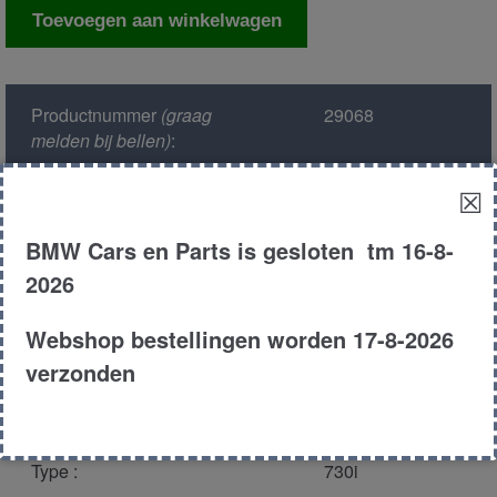
Computer
Toevoegen aan winkelwagen
asc/abs
aantal
Productnummer
(graag
29068
melden bij bellen)
:
☒
Model :
E38
BMW Cars en Parts is gesloten tm 16-8-
Kleur :
309 - Arktissilber
2026
Metallic
Webshop bestellingen worden 17-8-2026
Carroserie :
Sedan
verzonden
Motor type :
308s1
Type :
730i