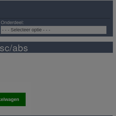
Onderdeel:
sc/abs
kelwagen