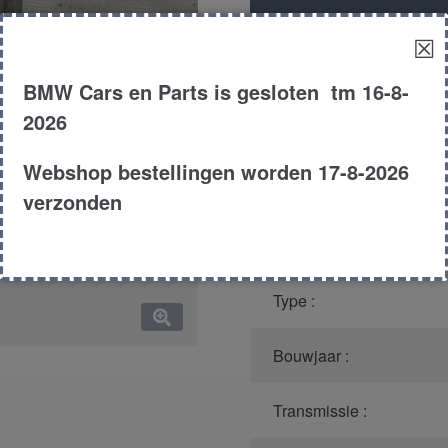
Productnummer
(graag m
☒
Model :
BMW Cars en Parts is gesloten tm 16-8-
2026
Kleur :
Webshop bestellingen worden 17-8-2026
Carroserie :
verzonden
Motor type :
Type :
Bouwjaar :
Transmissie :