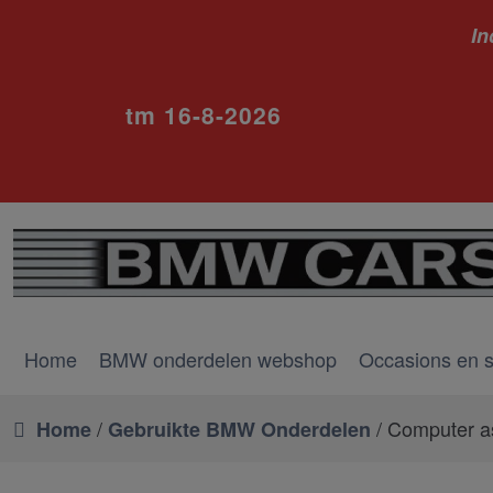
In
ivm va
tm 16-8-2026
Home
BMW onderdelen webshop
Occasions en 
/
/ Computer a
Home
Gebruikte BMW Onderdelen