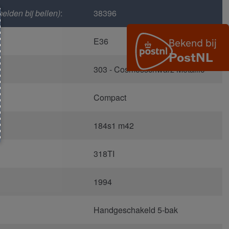
elden bij bellen)
:
38396
E36
303 - Cosmosschwarz Metallic
Compact
184s1 m42
318TI
1994
Handgeschakeld 5-bak