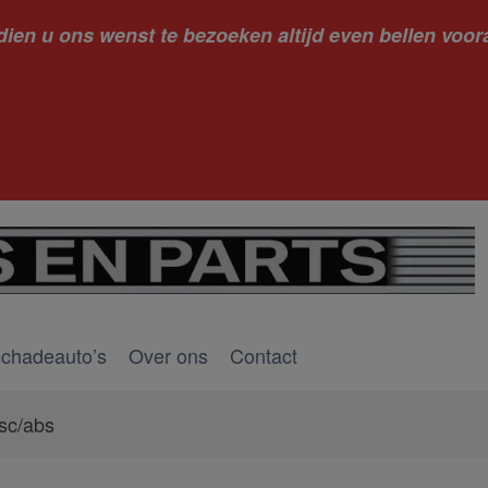
dien u ons wenst te bezoeken altijd even bellen voora
kantie ge
schadeauto’s
Over ons
Contact
sc/abs