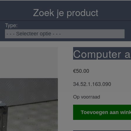
Zoek je product
Type:
Computer a
€
50.00
34.52.1.163.090
Op voorraad
Computer
Toevoegen aan win
asc/abs
aantal