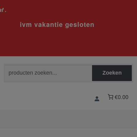
f .
sloten
Zoeken
Zoeken
naar:
€0.00