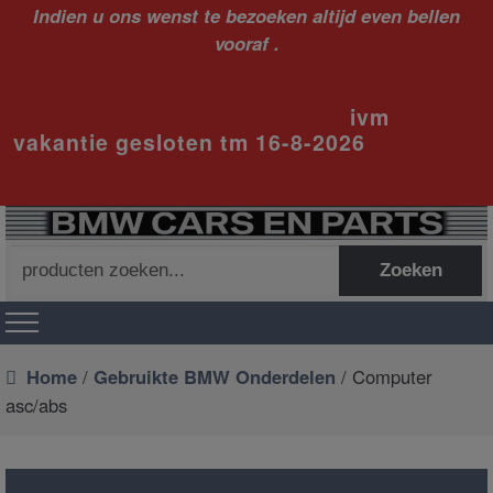
Indien u ons wenst te bezoeken altijd even bellen
vooraf .
ivm
vakantie gesloten tm 16-8-2026
Zoeken
Zoeken
naar:
Home
/
Gebruikte BMW Onderdelen
/ Computer
asc/abs