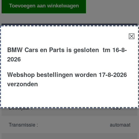
Computer
Toevoegen aan winkelwagen
asc/abs
aantal
Productnummer
(graag melden bij
3362
☒
bellen)
:
BMW Cars en Parts is gesloten tm 16-8-
Model :
E39
2026
Webshop bestellingen worden 17-8-2026
Carroserie :
Sedan
verzonden
Type :
525tds
Bouwjaar :
1996
Transmissie :
automaat