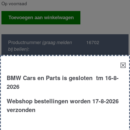
Op voorraad
Computer
Toevoegen aan winkelwagen
asc/abs
aantal
Productnummer
(graag melden
16702
bij bellen)
:
☒
Model :
E38
BMW Cars en Parts is gesloten tm 16-8-
Kleur :
310 - Fjordgrau
2026
Metallic
Webshop bestellingen worden 17-8-2026
Carroserie :
Sedan
verzonden
Motor type :
256t1