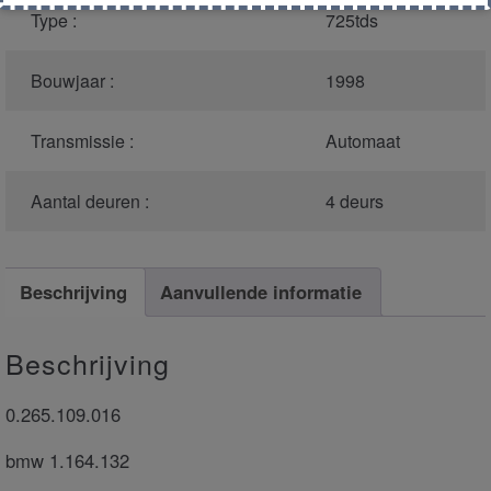
Type :
725tds
Bouwjaar :
1998
Transmissie :
Automaat
Aantal deuren :
4 deurs
Beschrijving
Aanvullende informatie
Beschrijving
0.265.109.016
bmw 1.164.132