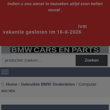
Indien u ons wenst te bezoeken altijd even bellen
vooraf .
ivm
vakantie gesloten tm 16-8-2026
Zoeken
Zoeken
naar:
Home
/
Gebruikte BMW Onderdelen
/ Computer
asc/abs