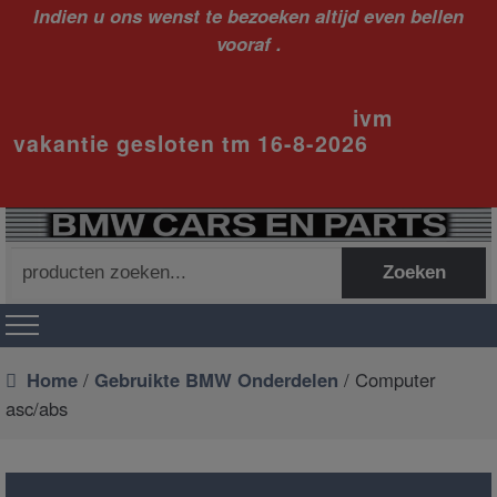
Indien u ons wenst te bezoeken altijd even bellen
vooraf .
ivm
vakantie gesloten tm 16-8-2026
Zoeken
Zoeken
naar:
Home
/
Gebruikte BMW Onderdelen
/ Computer
asc/abs