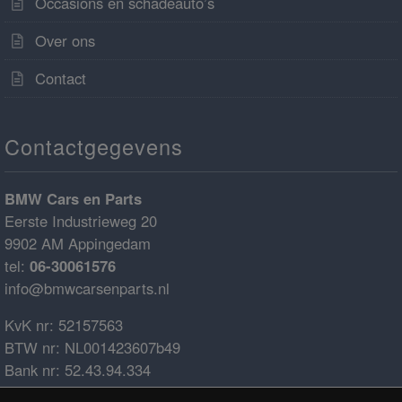
Occasions en schadeauto’s
Over ons
Contact
Contactgegevens
BMW Cars en Parts
Eerste Industrieweg 20
9902 AM Appingedam
tel:
06-30061576
info@bmwcarsenparts.nl
KvK nr: 52157563
BTW nr: NL001423607b49
Bank nr: 52.43.94.334
IBAN: NL68ABNA0524394334