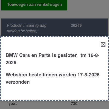
Computer
Toevoegen aan winkelwagen
asc/abs
aantal
Productnummer
(graag
26269
melden bij bellen)
:
☒
Model :
E38
BMW Cars en Parts is gesloten tm 16-8-
Kleur :
360 - Sorrentblau
2026
Metallic
Webshop bestellingen worden 17-8-2026
Carroserie :
Sedan
verzonden
Motor type :
308s1
Type :
730i