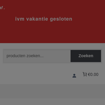
f .
sloten
Zoeken
Zoeken
naar:
€0.00