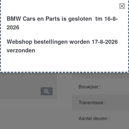
☒
Productnummer
(graag m
BMW Cars en Parts is gesloten tm 16-8-
Model :
2026
Carroserie :
Webshop bestellingen worden 17-8-2026
verzonden
Motor type :
Type :
Bouwjaar :
Transmissie :
Aantal deuren :