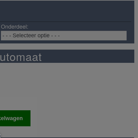
Onderdeel:
utomaat
kelwagen