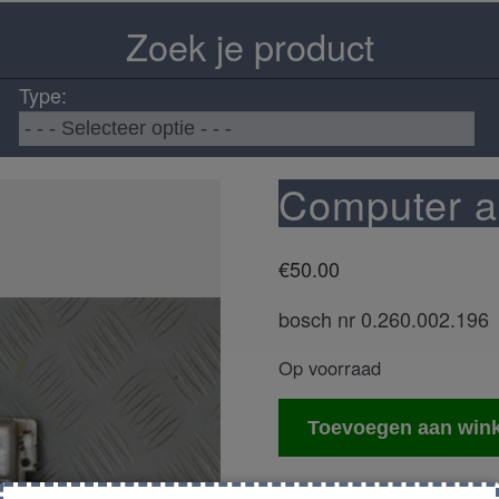
Zoek je product
Type:
Computer a
€
50.00
bosch nr 0.260.002.196
Op voorraad
Computer
Toevoegen aan win
automaat
aantal