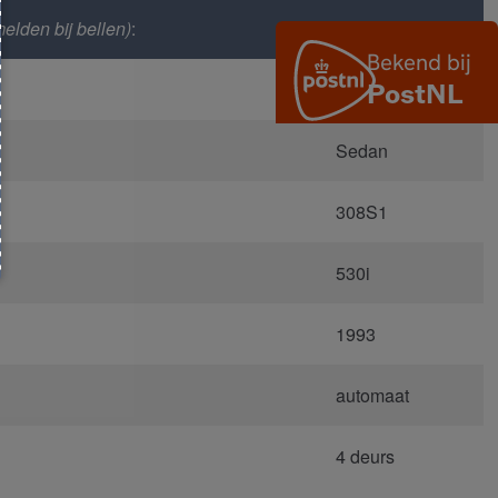
elden bij bellen)
:
26977
E34
Sedan
308S1
530i
1993
automaat
4 deurs