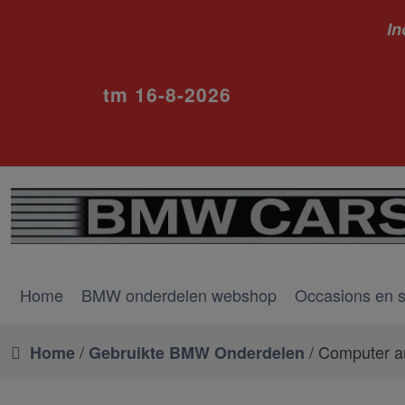
In
ivm va
tm 16-8-2026
Home
BMW onderdelen webshop
Occasions en 
/
/ Computer a
Home
Gebruikte BMW Onderdelen