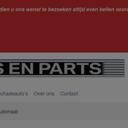
dien u ons wenst te bezoeken altijd even bellen voora
kantie ge
schadeauto’s
Over ons
Contact
utomaat