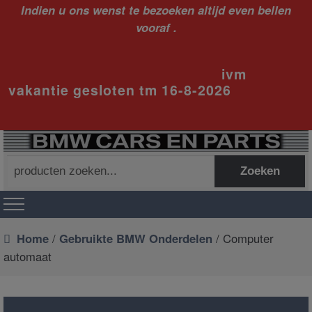
Indien u ons wenst te bezoeken altijd even bellen
vooraf .
ivm
vakantie gesloten tm 16-8-2026
Zoeken
Zoeken
naar:
Home
/
Gebruikte BMW Onderdelen
/ Computer
automaat