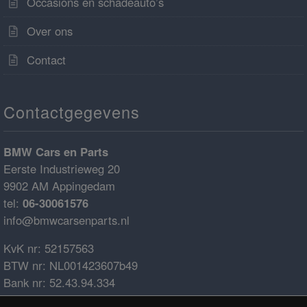
Occasions en schadeauto’s
Over ons
Contact
Contactgegevens
BMW Cars en Parts
Eerste Industrieweg 20
9902 AM Appingedam
tel:
06-30061576
info@bmwcarsenparts.nl
KvK nr: 52157563
BTW nr: NL001423607b49
Bank nr: 52.43.94.334
IBAN: NL68ABNA0524394334