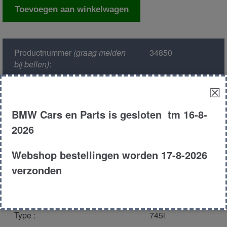
Computer
Toevoegen aan winkelwagen
automaat
aantal
Productnummer
(graag melden
34850
bij bellen)
:
☒
Model :
E23
BMW Cars en Parts is gesloten tm 16-8-
Kleur :
177 - Achatgr?n
2026
Metallic
Webshop bestellingen worden 17-8-2026
Carroserie :
Sedan
verzonden
Motor type :
346TA
Type :
745i