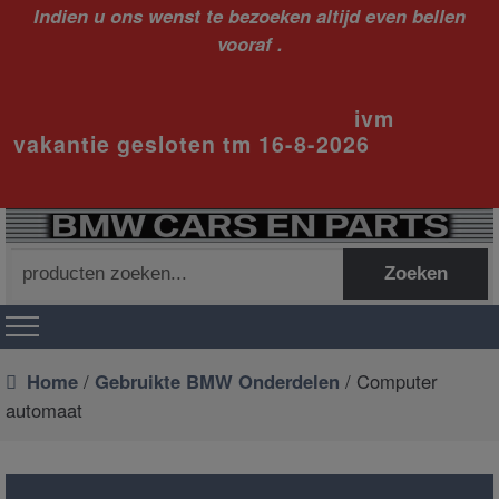
Indien u ons wenst te bezoeken altijd even bellen
vooraf .
ivm
vakantie gesloten tm 16-8-2026
Zoeken
Zoeken
naar:
Home
/
Gebruikte BMW Onderdelen
/ Computer
automaat