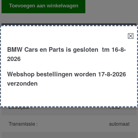
Computer
Toevoegen aan winkelwagen
automaat
aantal
Productnummer
(graag melden bij
43093
☒
bellen)
:
BMW Cars en Parts is gesloten tm 16-8-
Model :
E36
2026
Webshop bestellingen worden 17-8-2026
Carroserie :
Coupe
verzonden
Type :
325i
Bouwjaar :
1992
Transmissie :
automaat