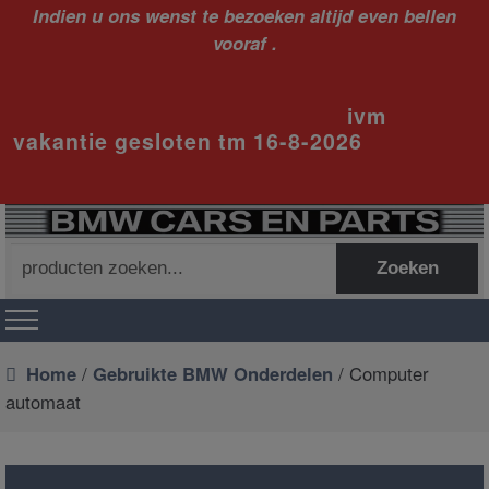
Indien u ons wenst te bezoeken altijd even bellen
vooraf .
ivm
vakantie gesloten tm 16-8-2026
Zoeken
Zoeken
naar:
Home
/
Gebruikte BMW Onderdelen
/ Computer
automaat