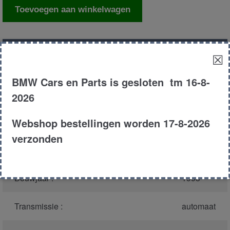
Computer
Toevoegen aan winkelwagen
automaat
aantal
Productnummer
(graag melden bij
44131
☒
bellen)
:
BMW Cars en Parts is gesloten tm 16-8-
Model :
E34
2026
Webshop bestellingen worden 17-8-2026
Carroserie :
Sedan
verzonden
Type :
525td
Bouwjaar :
1993
Transmissie :
automaat