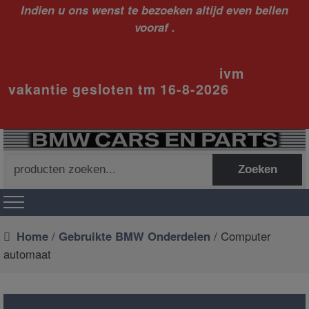
Indien u ons wenst te bezoeken altijd even bellen
vooraf .
ivm
vakantie gesloten tm 16-8-2026
Zoeken
Zoeken
naar:
Home
/
Gebruikte BMW Onderdelen
/ Computer
automaat