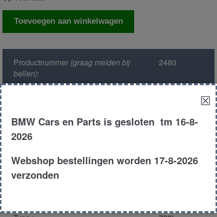
Computer
Toevoegen aan winkelwagen
automaat
aantal
Productnummer
(graag melden bij
2480
bellen)
:
☒
Model :
E38
BMW Cars en Parts is gesloten tm 16-8-
Kleur :
309 arktis
2026
zilver
Webshop bestellingen worden 17-8-2026
Carroserie :
Sedan
verzonden
Motor type :
286s1 m52