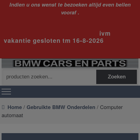
Indien u ons wenst te bezoeken altijd even bellen
vooraf .
ivm
vakantie gesloten tm 16-8-2026
Zoeken
Zoeken
naar:
Home
/
Gebruikte BMW Onderdelen
/ Computer
automaat