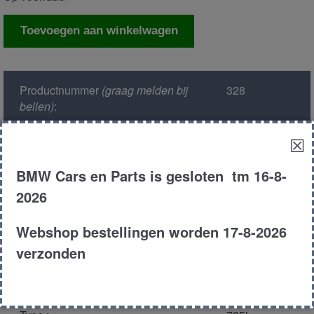
Computer
Toevoegen aan winkelwagen
automaat
aantal
Productnummer
(graag melden bij
328
bellen)
:
☒
Model :
E38
BMW Cars en Parts is gesloten tm 16-8-
Kleur :
324 oxford
2026
groen
Webshop bestellingen worden 17-8-2026
Carroserie :
Sedan
verzonden
Motor type :
358s1 m62