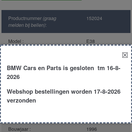
ecu
aantal
Productnummer
(graag
152024
melden bij bellen)
:
Model :
E38
☒
Kleur :
317 orient blauw
metallic
BMW Cars en Parts is gesloten tm 16-8-
2026
Carroserie :
Sedan
Webshop bestellingen worden 17-8-2026
Motor type :
358s1 m62
verzonden
Type :
735i
Bouwjaar :
1996