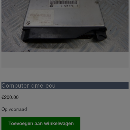
Computer dme ecu
€
200.00
Op voorraad
Computer
Toevoegen aan winkelwagen
dme