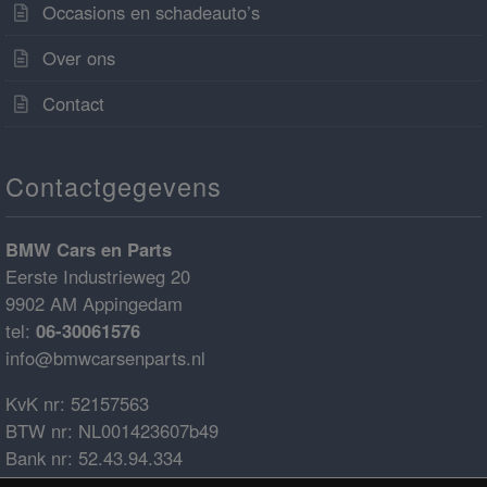
Occasions en schadeauto’s
Over ons
Contact
Contactgegevens
BMW Cars en Parts
Eerste Industrieweg 20
9902 AM Appingedam
tel:
06-30061576
info@bmwcarsenparts.nl
KvK nr: 52157563
BTW nr: NL001423607b49
Bank nr: 52.43.94.334
IBAN: NL68ABNA0524394334