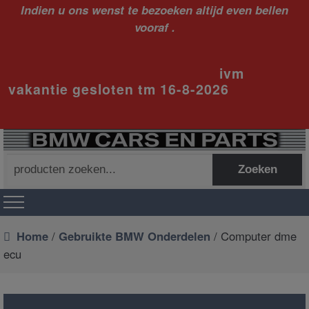
Indien u ons wenst te bezoeken altijd even bellen
vooraf .
ivm
vakantie gesloten tm 16-8-2026
Zoeken
Zoeken
naar:
Home
/
Gebruikte BMW Onderdelen
/ Computer dme
ecu