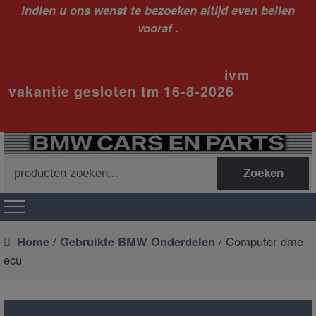
Indien u ons wenst te bezoeken altijd even bellen
vooraf .
ivm
vakantie gesloten tm 16-8-2026
Zoeken
Zoeken
naar:
Home
/
Gebruikte BMW Onderdelen
/ Computer dme
ecu