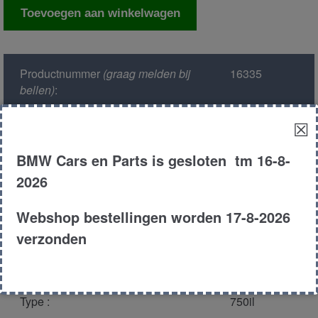
Computer
Toevoegen aan winkelwagen
dme
ecu
aantal
Productnummer
(graag melden bij
16335
bellen)
:
☒
Model :
E38
BMW Cars en Parts is gesloten tm 16-8-
Kleur :
317 orient
2026
blauw
Webshop bestellingen worden 17-8-2026
Carroserie :
Sedan
verzonden
Motor type :
54121 m73
Type :
750il