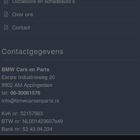
Occasions en schadeauto’s
Over ons
Contact
Contactgegevens
BMW Cars en Parts
Eerste Industrieweg 20
9902 AM Appingedam
tel:
06-30061576
info@bmwcarsenparts.nl
KvK nr: 52157563
BTW nr: NL001423607b49
Bank nr: 52.43.94.334
IBAN: NL68ABNA0524394334