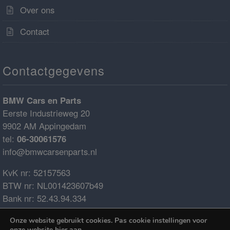
Over ons
Contact
Contactgegevens
BMW Cars en Parts
Eerste Industrieweg 20
9902 AM Appingedam
tel:
06-30061576
info@bmwcarsenparts.nl
KvK nr: 52157563
BTW nr: NL001423607b49
Bank nr: 52.43.94.334
IBAN: NL68ABNA0524394334
Onze website gebruikt cookies. Pas cookie instellingen voor
BIC: ABNANL2A
onze website
hier
aan.