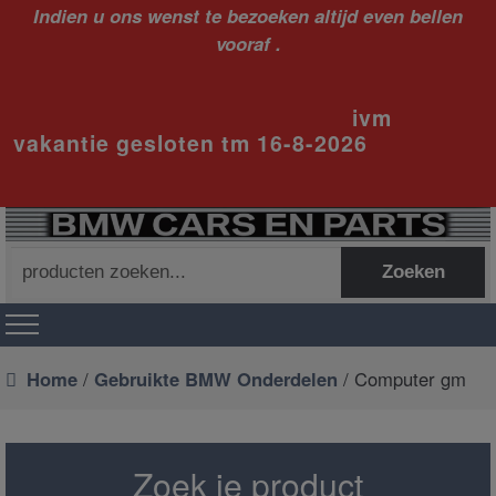
Indien u ons wenst te bezoeken altijd even bellen
vooraf .
ivm
vakantie gesloten tm 16-8-2026
Zoeken
Zoeken
naar:
Home
/
Gebruikte BMW Onderdelen
/ Computer gm
Zoek je product