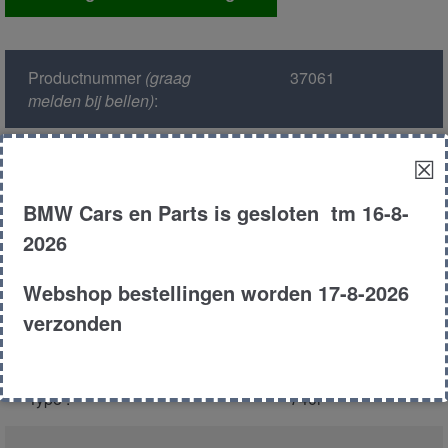
gm
aantal
Productnummer
(graag
37061
melden bij bellen)
:
Model :
E38
☒
BMW Cars en Parts is gesloten tm 16-8-
Kleur :
339 - Aspensilber
Metallic
2026
Carroserie :
Sedan
Webshop bestellingen worden 17-8-2026
verzonden
Motor type :
448S2
Type :
740i